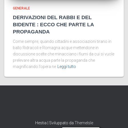
GENERALE
DERIVAZIONI DEL RABBI E DEL
BIDENTE : ECCO CHE PARTE LA
PROPAGANDA
Come sempre, quando cittadini e associazioni tirano in
ballo Ridracoli e Romagna acque mettendone in
discussione scelte che minacciano i fiumi da cui si vuole
prelevare altra acqua parte la propaganda che
magnificando l’opera ne
Leggi tutto
Hestia | Sviluppato da
ThemeIsle