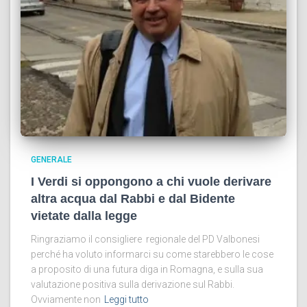
GENERALE
I Verdi si oppongono a chi vuole derivare
altra acqua dal Rabbi e dal Bidente
vietate dalla legge
Ringraziamo il consigliere regionale del PD Valbonesi
perché ha voluto informarci su come starebbero le cose
a proposito di una futura diga in Romagna, e sulla sua
valutazione positiva sulla derivazione sul Rabbi.
Ovviamente non
Leggi tutto