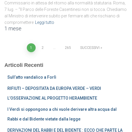
Commissario in attesa del ritorno alla normalità statutaria. Roma,
7 lug. – “Il Parco delle Foreste Casentinesi non si tocca. Chiediamo
al Ministro di intervenire subito per fermare atti che rischiano di
compromettere
Leggi tutto
1 mese
Paginazione
1
2
…
265
SUCCESSIVI
degli
Articoli Recenti
articoli
Sull’atto vandalico a Forlì
RIFIUTI – DEPOSITATA DA EUROPA VERDE – VERDI
L’OSSERVAZIONE AL PROGETTO HERAMBIENTE
I Verdi si oppongono a chi vuole derivare altra acqua dal
Rabbi e dal Bidente vietate dalla legge
DERIVAZIONI DEL RABBI E DEL BIDENTE : ECCO CHE PARTE LA