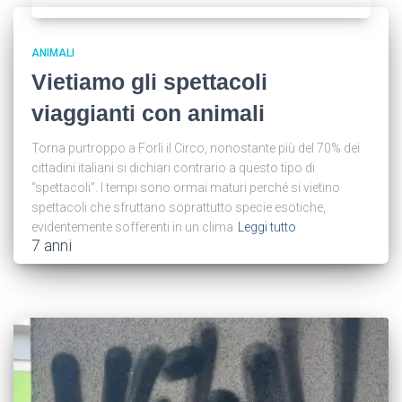
ANIMALI
Vietiamo gli spettacoli
viaggianti con animali
Torna purtroppo a Forlì il Circo, nonostante più del 70% dei
cittadini italiani si dichiari contrario a questo tipo di
“spettacoli”. I tempi sono ormai maturi perché si vietino
spettacoli che sfruttano soprattutto specie esotiche,
evidentemente sofferenti in un clima
Leggi tutto
7 anni