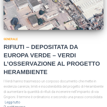
GENERALE
RIFIUTI – DEPOSITATA DA
EUROPA VERDE – VERDI
L’OSSERVAZIONE AL PROGETTO
HERAMBIENTE
I Verdi hanno trasmesso un corposo documento che mette in
evidenza carenze, limiti e insostenibilità del progetto di Herambiente
di aumentare la quantità di rifiuti da incenerire nell’impianto di via
Grigioni. Il termine è ordinatorio e secondo una prassi consolidata
Leggi tutto