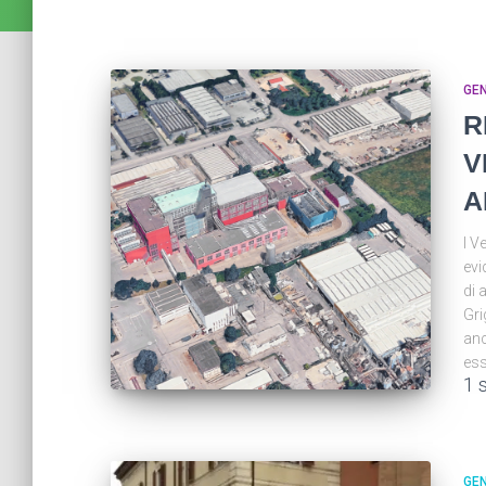
GE
R
V
A
I V
evi
di 
Gri
anc
ess
1 
GE