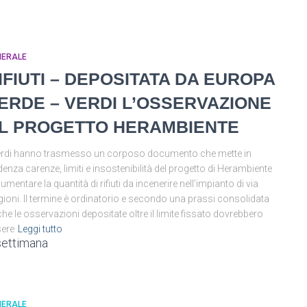
NERALE
IFIUTI – DEPOSITATA DA EUROPA
ERDE – VERDI L’OSSERVAZIONE
L PROGETTO HERAMBIENTE
erdi hanno trasmesso un corposo documento che mette in
denza carenze, limiti e insostenibilità del progetto di Herambiente
aumentare la quantità di rifiuti da incenerire nell’impianto di via
gioni. Il termine è ordinatorio e secondo una prassi consolidata
he le osservazioni depositate oltre il limite fissato dovrebbero
ere
Leggi tutto
settimana
NERALE