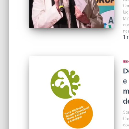
Com
lug
Min
com
naz
1 
GE
D
e
m
d
Sor
Cas
dov