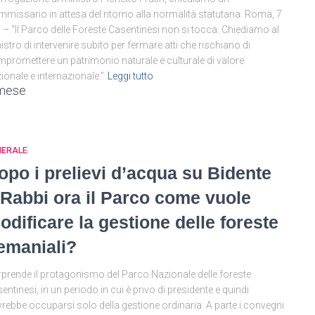
missario in attesa del ritorno alla normalità statutaria. Roma, 7
. – “Il Parco delle Foreste Casentinesi non si tocca. Chiediamo al
istro di intervenire subito per fermare atti che rischiano di
promettere un patrimonio naturale e culturale di valore
ionale e internazionale.”
Leggi tutto
mese
NERALE
opo i prelievi d’acqua su Bidente
 Rabbi ora il Parco come vuole
odificare la gestione delle foreste
emaniali?
prende il protagonismo del Parco Nazionale delle foreste
entinesi, in un periodo in cui è privo di presidente e quindi
rebbe occuparsi solo della gestione ordinaria. A parte i convegni