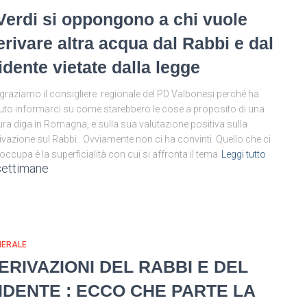
 Verdi si oppongono a chi vuole
erivare altra acqua dal Rabbi e dal
idente vietate dalla legge
graziamo il consigliere regionale del PD Valbonesi perché ha
uto informarci su come starebbero le cose a proposito di una
ura diga in Romagna, e sulla sua valutazione positiva sulla
ivazione sul Rabbi. Ovviamente non ci ha convinti. Quello che ci
occupa è la superficialità con cui si affronta il tema
Leggi tutto
settimane
NERALE
ERIVAZIONI DEL RABBI E DEL
IDENTE : ECCO CHE PARTE LA