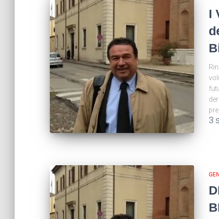
I
d
B
Rin
vol
fut
der
pre
3 
GE
D
B