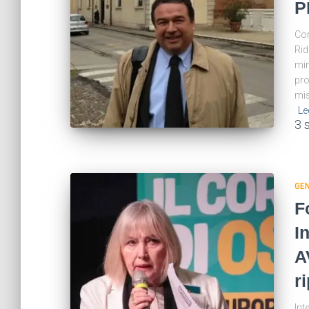
P
Com
Rid
min
pro
mis
Le
3 
GE
F
I
A
r
Int