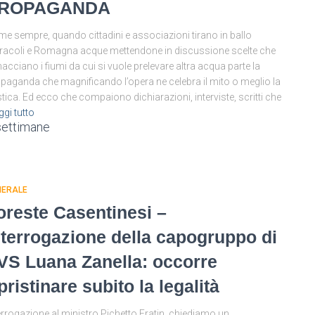
ROPAGANDA
e sempre, quando cittadini e associazioni tirano in ballo
racoli e Romagna acque mettendone in discussione scelte che
acciano i fiumi da cui si vuole prelevare altra acqua parte la
paganda che magnificando l’opera ne celebra il mito o meglio la
tica. Ed ecco che compaiono dichiarazioni, interviste, scritti che
ggi tutto
settimane
NERALE
oreste Casentinesi –
nterrogazione della capogruppo di
VS Luana Zanella: occorre
ipristinare subito la legalità
errogazione al ministro Pichetto Fratin, chiediamo un