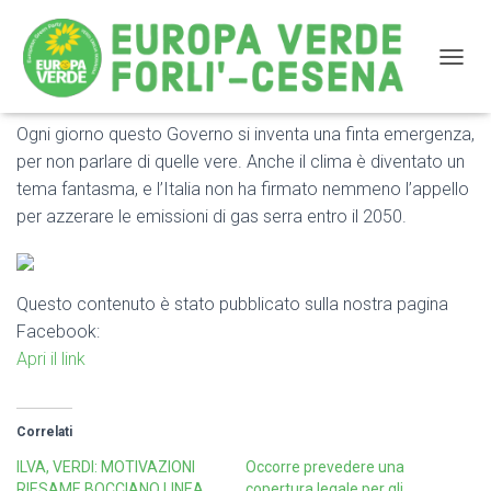
NAVIG
Ogni giorno questo Governo si inventa una finta emergenza,
Ogni giorno questo Governo si inventa una finta
per non parlare di quelle vere. Anche il clima è diventato un
emergenza, per non parlare di quelle vere
tema fantasma, e l’Italia non ha firmato nemmeno l’appello
per azzerare le emissioni di gas serra entro il 2050.
Questo contenuto è stato pubblicato sulla nostra pagina
Facebook:
Apri il link
Correlati
ILVA, VERDI: MOTIVAZIONI
Occorre prevedere una
RIESAME BOCCIANO LINEA
copertura legale per gli