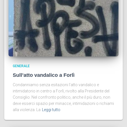
GENERALE
Sull’atto vandalico a Forlì
Condanniamo senza esitazioni l’atto vandalico e
intimidatorio in centro a Forlì, rivolto alla Presidente del
Consiglio. Nel confronto politico, anche il più duro, non
deve esserci spazio per minacce, intimidazioni o richiami
alla violenza. La
Leggi tutto