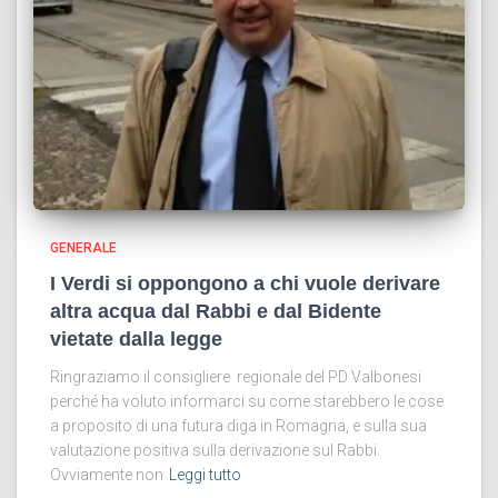
GENERALE
I Verdi si oppongono a chi vuole derivare
altra acqua dal Rabbi e dal Bidente
vietate dalla legge
Ringraziamo il consigliere regionale del PD Valbonesi
perché ha voluto informarci su come starebbero le cose
a proposito di una futura diga in Romagna, e sulla sua
valutazione positiva sulla derivazione sul Rabbi.
Ovviamente non
Leggi tutto