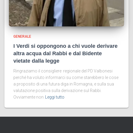
GENERALE
I Verdi si oppongono a chi vuole derivare
altra acqua dal Rabbi e dal Bidente
vietate dalla legge
Ringraziamo il consigliere regionale del PD Valbonesi
perché ha voluto informarci su come starebbero le cose
a proposito di una futura diga in Romagna, e sulla sua
valutazione positiva sulla derivazione sul Rabbi.
Ovviamente non
Leggi tutto