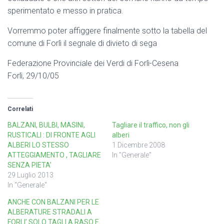
sperimentato e messo in pratica.
Vorremmo poter affiggere finalmente sotto la tabella del
comune di Forlì il segnale di divieto di sega
Federazione Provinciale dei Verdi di Forlì-Cesena
Forlì, 29/10/05
Correlati
BALZANI, BULBI, MASINI,
Tagliare il traffico, non gli
RUSTICALI : DI FRONTE AGLI
alberi
ALBERI LO STESSO
1 Dicembre 2008
ATTEGGIAMENTO , TAGLIARE
In "Generale"
SENZA PIETA’
29 Luglio 2013
In "Generale"
ANCHE CON BALZANI PER LE
ALBERATURE STRADALI A
FORLI’ SOLO TAGLI A RASO E