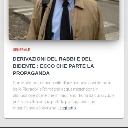
GENERALE
DERIVAZIONI DEL RABBI E DEL
BIDENTE : ECCO CHE PARTE LA
PROPAGANDA
Come sempre, quando cittadini e associazioni tirano in
ballo Ridracoli e Romagna acque mettendone in
discussione scelte che minacciano i fiumi da cui si vuole
prelevare altra acqua parte la propaganda che
magnificando l’opera ne
Leggi tutto