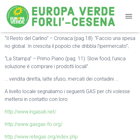
NAVIG
“Il Resto del Carlino” – Cronaca (pag.18): “Faccio una spesa
GAS e SLOW FOOD sulla stampa di oggi
no global. In crescita il popolo che dribbla l’ipermercato”;
“La Stampa” – Primo Piano (pag. 11): Slow food, l’unica
soluzione è comprare i prodotti locali”.
… vendita diretta, latte sfuso, mercati dei contadini …
A livello locale segnaliamo i seguenti GAS per chi volesse
mettersi in contatto con loro:
http://www.ingasati.net/
http://www.gasgas-fo.org/
http://www.retegas.org/index.php