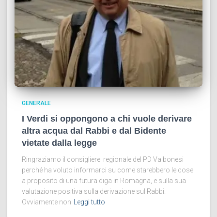
GENERALE
I Verdi si oppongono a chi vuole derivare
altra acqua dal Rabbi e dal Bidente
vietate dalla legge
Ringraziamo il consigliere regionale del PD Valbonesi
perché ha voluto informarci su come starebbero le cose
a proposito di una futura diga in Romagna, e sulla sua
valutazione positiva sulla derivazione sul Rabbi.
Ovviamente non
Leggi tutto