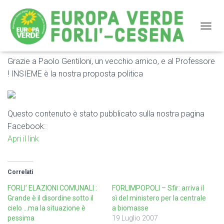
NAVIG
Grazie a Paolo Gentiloni, un vecchio amico, e al Professore
Grazie a Paolo Gentiloni, un vecchio amico, e al
! INSIEME è la nostra proposta politica
Professore ! INSIEME è la nostra proposta politica
Questo contenuto è stato pubblicato sulla nostra pagina
Facebook:
Apri il link
Correlati
FORLI’ ELAZIONI COMUNALI :
FORLIMPOPOLI – Sfir: arriva il
Grande è il disordine sotto il
sì del ministero per la centrale
cielo …ma la situazione è
a biomasse
pessima
19 Luglio 2007