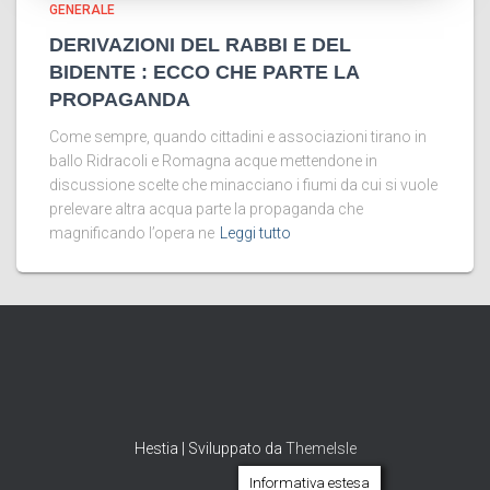
GENERALE
DERIVAZIONI DEL RABBI E DEL
BIDENTE : ECCO CHE PARTE LA
PROPAGANDA
Come sempre, quando cittadini e associazioni tirano in
ballo Ridracoli e Romagna acque mettendone in
discussione scelte che minacciano i fiumi da cui si vuole
prelevare altra acqua parte la propaganda che
magnificando l’opera ne
Leggi tutto
Hestia | Sviluppato da
ThemeIsle
Informativa estesa