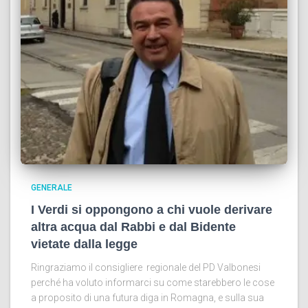
GENERALE
I Verdi si oppongono a chi vuole derivare
altra acqua dal Rabbi e dal Bidente
vietate dalla legge
Ringraziamo il consigliere regionale del PD Valbonesi
perché ha voluto informarci su come starebbero le cose
a proposito di una futura diga in Romagna, e sulla sua