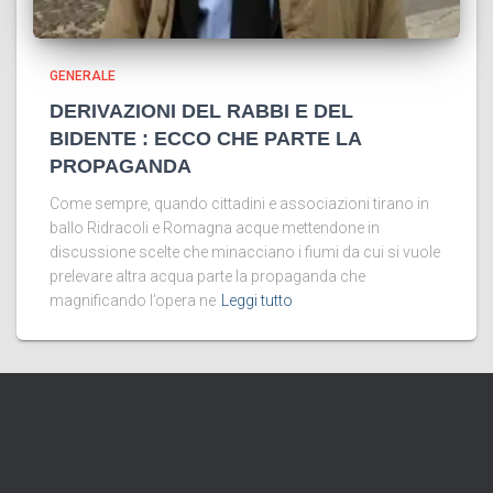
GENERALE
DERIVAZIONI DEL RABBI E DEL
BIDENTE : ECCO CHE PARTE LA
PROPAGANDA
Come sempre, quando cittadini e associazioni tirano in
ballo Ridracoli e Romagna acque mettendone in
discussione scelte che minacciano i fiumi da cui si vuole
prelevare altra acqua parte la propaganda che
magnificando l’opera ne
Leggi tutto