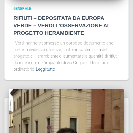
GENERALE
RIFIUTI – DEPOSITATA DA EUROPA
VERDE – VERDI L’OSSERVAZIONE AL
PROGETTO HERAMBIENTE
I Verdi hanno trasmesso un corposo documento che
mette in evidenza carenze, limiti e insostenibilità del
progetto di Herambiente di aumentare la quantità di rifiuti
da incenerire nell’impianto di via Grigioni. Il termine è
ordinatorio
Leggi tutto