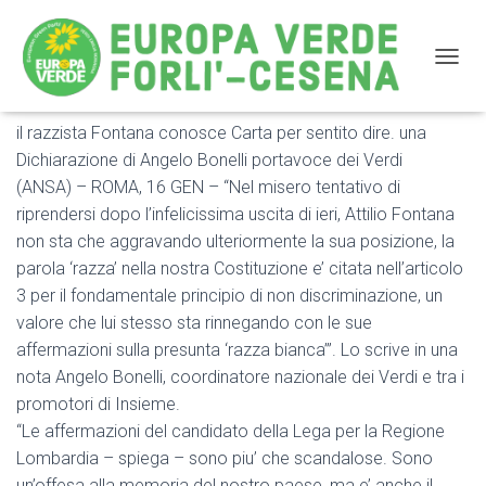
NAVIG
il razzista Fontana conosce Carta per sentito dire. una
il razzista Fontana conosce Carta per sentito dire
Dichiarazione di Angelo Bonelli portavoce dei Verdi
(ANSA) – ROMA, 16 GEN – “Nel misero tentativo di
riprendersi dopo l’infelicissima uscita di ieri, Attilio Fontana
non sta che aggravando ulteriormente la sua posizione, la
parola ‘razza’ nella nostra Costituzione e’ citata nell’articolo
3 per il fondamentale principio di non discriminazione, un
valore che lui stesso sta rinnegando con le sue
affermazioni sulla presunta ‘razza bianca’”. Lo scrive in una
nota Angelo Bonelli, coordinatore nazionale dei Verdi e tra i
promotori di Insieme.
“Le affermazioni del candidato della Lega per la Regione
Lombardia – spiega – sono piu’ che scandalose. Sono
un’offesa alla memoria del nostro paese, ma e’ anche il