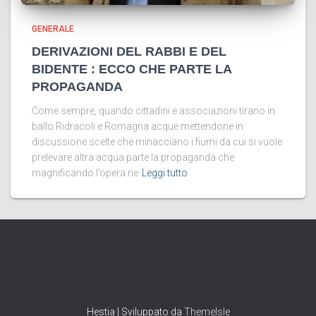
GENERALE
DERIVAZIONI DEL RABBI E DEL
BIDENTE : ECCO CHE PARTE LA
PROPAGANDA
Come sempre, quando cittadini e associazioni tirano in
ballo Ridracoli e Romagna acque mettendone in
discussione scelte che minacciano i fiumi da cui si vuole
prelevare altra acqua parte la propaganda che
magnificando l’opera ne
Leggi tutto
Hestia | Sviluppato da
ThemeIsle