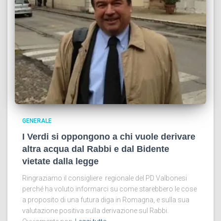
GENERALE
I Verdi si oppongono a chi vuole derivare
altra acqua dal Rabbi e dal Bidente
vietate dalla legge
Ringraziamo il consigliere regionale del PD Valbonesi
perché ha voluto informarci su come starebbero le cose
a proposito di una futura diga in Romagna, e sulla sua
valutazione positiva sulla derivazione sul Rabbi.