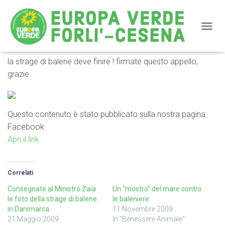
NAVIG
la strage di balene deve finire ! firmate questo appello,
la strage di balene deve finire ! firmate questo appello,
grazie
grazie
Questo contenuto è stato pubblicato sulla nostra pagina
Facebook:
Apri il link
Correlati
Consegnate al Ministro Zaia
Un “mostro” del mare contro
le foto della strage di balene
le baleniere
in Danimarca
11 Novembre 2009
21 Maggio 2009
In "Benessere Animale"