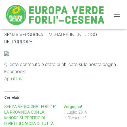
NAVIG
SENZA VERGOGNA : I MURALES IN UN LUOGO
SENZA VERGOGNA : I MURALES IN UN LUOGO
DELL’ORRORE
DELL’ORRORE
Questo contenuto è stato pubblicato sulla nostra pagina
Facebook:
Apri il link
Correlati
SENZA VERGOGNA : FORLI’ E’
Vergogna!
LA PROVINCIA CON LA
1 Luglio 2019
MINORE SUPERFICIE DI
In "Generale"
DIVIETI DI CACCIA DI TUTTA