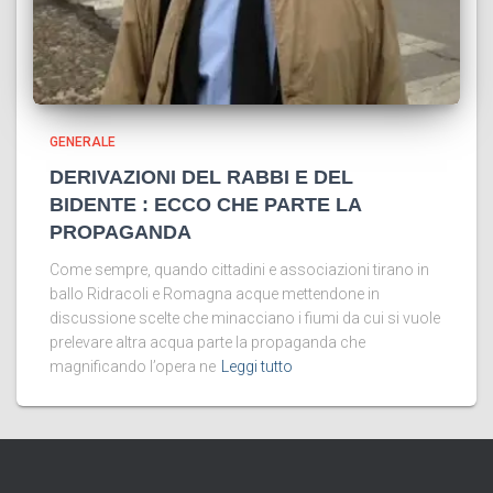
GENERALE
DERIVAZIONI DEL RABBI E DEL
BIDENTE : ECCO CHE PARTE LA
PROPAGANDA
Come sempre, quando cittadini e associazioni tirano in
ballo Ridracoli e Romagna acque mettendone in
discussione scelte che minacciano i fiumi da cui si vuole
prelevare altra acqua parte la propaganda che
magnificando l’opera ne
Leggi tutto