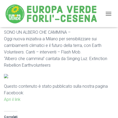
NAVIG
SONO UN ALBERO CHE CAMMINA –
SONO UN ALBERO CHE CAMMINA – Oggi nuova
Oggi nuova iniziativa a Milano per sensibilizzare sui
iniziativa a Milano per sensibilizzare sui cambiamenti
cambiamenti climatici e il futuro della terra, con Earth
climatici e il futuro della terra, con Earth Volunteers
Volunteers. Canti – interventi – Flash Mob.
“Albero che cammina” cantata da Singing Luz. Extinction
Rebellion Earthvolunteers
Questo contenuto è stato pubblicato sulla nostra pagina
Facebook:
Apri il link
Correlati