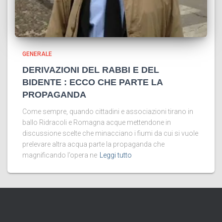
GENERALE
DERIVAZIONI DEL RABBI E DEL
BIDENTE : ECCO CHE PARTE LA
PROPAGANDA
Come sempre, quando cittadini e associazioni tirano in
ballo Ridracoli e Romagna acque mettendone in
discussione scelte che minacciano i fiumi da cui si vuole
prelevare altra acqua parte la propaganda che
magnificando l’opera ne
Leggi tutto