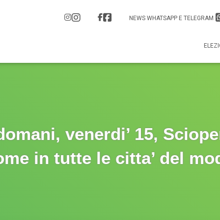
NEWS WHATSAPP E TELEGRAM
ELEZI
domani, venerdi’ 15, Sciope
ome in tutte le citta’ del mo