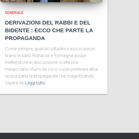
GENERALE
DERIVAZIONI DEL RABBI E DEL
BIDENTE : ECCO CHE PARTE LA
PROPAGANDA
Come sempre, quando cittadini e associazioni
tirano in ballo Ridracoli e Romagna acque
mettendone in discussione scelte che
minacciano i fiumi da cui si vuole prelevare altra
acqua parte la propaganda che magnificando
l’opera ne
Leggi tutto