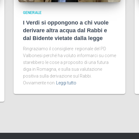
GENERALE
I Verdi si oppongono a chi vuole
derivare altra acqua dal Rabbi e
dal Bidente vietate dalla legge
Ringraziamo il consigliere regionale del PD
Valbonesi perché ha voluto informarci su come
starebbero le cose a proposito di una futura
diga in Romagna, e sulla sua valutazione
positiva sulla derivazione sul Rabbi.
Ovviamente non
Leggi tutto