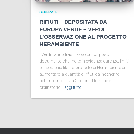
GENERALE
RIFIUTI – DEPOSITATA DA
EUROPA VERDE – VERDI
L’OSSERVAZIONE AL PROGETTO
HERAMBIENTE
I Verdi hanno trasmesso un corposo
documento che mette in evidenza carenze, limiti
e insostenibilità del progetto di Herambiente di
aumentare la quantità di rifiuti da incenerire
nell’impianto di via Grigioni. Il termine è
ordinatorio
Leggi tutto