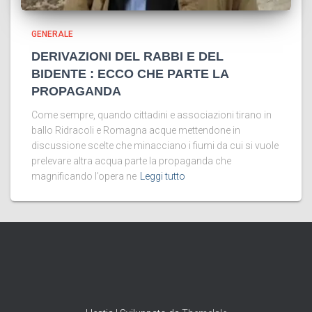
GENERALE
DERIVAZIONI DEL RABBI E DEL
BIDENTE : ECCO CHE PARTE LA
PROPAGANDA
Come sempre, quando cittadini e associazioni tirano in
ballo Ridracoli e Romagna acque mettendone in
discussione scelte che minacciano i fiumi da cui si vuole
prelevare altra acqua parte la propaganda che
magnificando l’opera ne
Leggi tutto