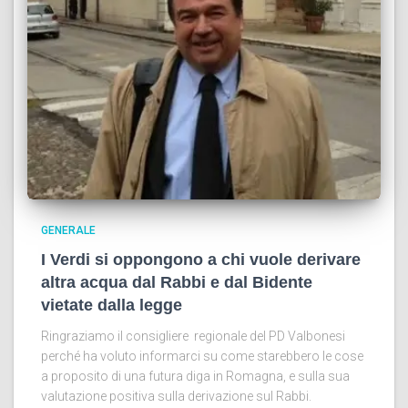
GENERALE
I Verdi si oppongono a chi vuole derivare
altra acqua dal Rabbi e dal Bidente
vietate dalla legge
Ringraziamo il consigliere regionale del PD Valbonesi
perché ha voluto informarci su come starebbero le cose
a proposito di una futura diga in Romagna, e sulla sua
valutazione positiva sulla derivazione sul Rabbi.