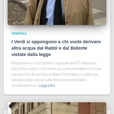
GENERALE
I Verdi si oppongono a chi vuole derivare
altra acqua dal Rabbi e dal Bidente
vietate dalla legge
Ringraziamo il consigliere regionale del PD Valbonesi
perché ha voluto informarci su come starebbero le cose
a proposito di una futura diga in Romagna, e sulla sua
valutazione positiva sulla derivazione sul Rabbi.
Ovviamente non
Leggi tutto