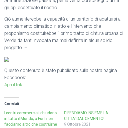
Amministrazione passata, per la verità col sostegno di tutti i
gruppi eccettuato il nostro..
Ciò aumenterebbe la capacità di un territorio di adattarsi al
cambiamento climatico in atto e l’intervento che
proponiamo costituirebbe il primo tratto di cintura urbana di
Verde da tanti invocata ma mai definita in alcun solido
progetto..–
Questo contenuto è stato pubblicato sulla nostra pagina
Facebook:
Apri il link
Correlati
I centri commerciali chiudono
DIFENDIAMO INSIEME LA
in tutto il Mondo, a Forlì non
CITTA’ DAL CEMENTO!
facciamo altro che costruirne
9 Ottobre 2021