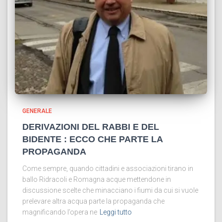
GENERALE
DERIVAZIONI DEL RABBI E DEL
BIDENTE : ECCO CHE PARTE LA
PROPAGANDA
Come sempre, quando cittadini e associazioni tirano in
ballo Ridracoli e Romagna acque mettendone in
discussione scelte che minacciano i fiumi da cui si vuole
prelevare altra acqua parte la propaganda che
magnificando l’opera ne
Leggi tutto