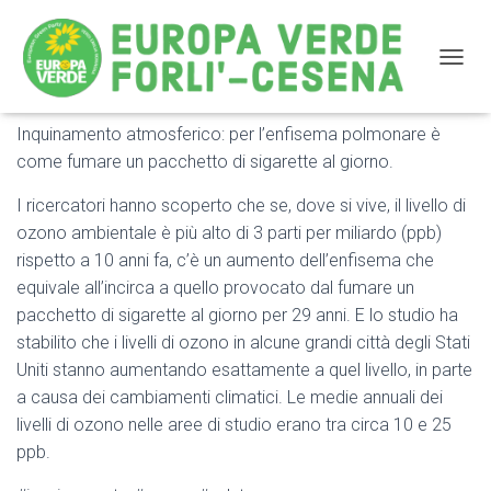
NAVIG
Inquinamento atmosferico: per l’enfisema polmonare è
Inquinamento atmosferico: per l’enfisema polmonare è
come fumare un pacchetto di sigarette al giorno.
come fumare un pacchetto di sigarette al giorno
I ricercatori hanno scoperto che se, dove si vive, il livello di
ozono ambientale è più alto di 3 parti per miliardo (ppb)
rispetto a 10 anni fa, c’è un aumento dell’enfisema che
equivale all’incirca a quello provocato dal fumare un
pacchetto di sigarette al giorno per 29 anni. E lo studio ha
stabilito che i livelli di ozono in alcune grandi città degli Stati
Uniti stanno aumentando esattamente a quel livello, in parte
a causa dei cambiamenti climatici. Le medie annuali dei
livelli di ozono nelle aree di studio erano tra circa 10 e 25
ppb.