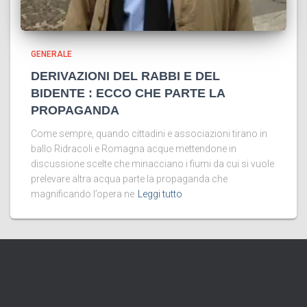
GENERALE
DERIVAZIONI DEL RABBI E DEL
BIDENTE : ECCO CHE PARTE LA
PROPAGANDA
Come sempre, quando cittadini e associazioni tirano in
ballo Ridracoli e Romagna acque mettendone in
discussione scelte che minacciano i fiumi da cui si vuole
prelevare altra acqua parte la propaganda che
magnificando l’opera ne
Leggi tutto