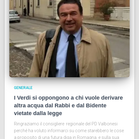
GENERALE
I Verdi si oppongono a chi vuole derivare
altra acqua dal Rabbi e dal Bidente
vietate dalla legge
Ringraziamo il consigliere regionale del PD Valbonesi
perché ha voluto informarci su come starebbero le cose
a proposito di una futura diga in Romagna, e sulla sua