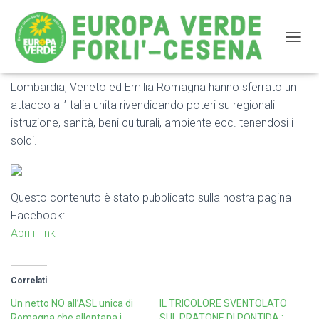
NAVIG
Lombardia, Veneto ed Emilia Romagna hanno sferrato un
Lombardia, Veneto ed Emilia Romagna hanno sferrato
attacco all’Italia unita rivendicando poteri su regionali
un attacco all’Italia unita rivendicando poteri su
istruzione, sanità, beni culturali, ambiente ecc. tenendosi i
regionali istruzione, sanità, beni culturali, ambiente ecc
soldi.
Questo contenuto è stato pubblicato sulla nostra pagina
Facebook:
Apri il link
Correlati
Un netto NO all’ASL unica di
IL TRICOLORE SVENTOLATO
Romagna che allontana i
SUL PRATONE DI PONTIDA :