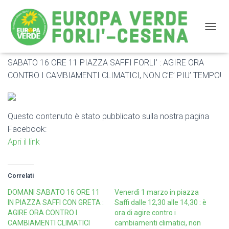
NAVIG
SABATO 16 ORE 11 PIAZZA SAFFI FORLI’ : AGIRE ORA
SABATO 16 ORE 11 PIAZZA SAFFI FORLI’ : AGIRE
CONTRO I CAMBIAMENTI CLIMATICI, NON C’E’ PIU’ TEMPO!
ORA CONTRO I CAMBIAMENTI CLIMATICI, NON C’E’
PIU’ TEMPO!
Questo contenuto è stato pubblicato sulla nostra pagina
Facebook:
Apri il link
Correlati
DOMANI SABATO 16 ORE 11
Venerdì 1 marzo in piazza
IN PIAZZA SAFFI CON GRETA :
Saffi dalle 12,30 alle 14,30 : è
AGIRE ORA CONTRO I
ora di agire contro i
CAMBIAMENTI CLIMATICI
cambiamenti climatici, non