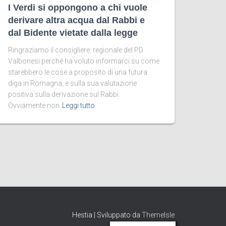
I Verdi si oppongono a chi vuole
derivare altra acqua dal Rabbi e
dal Bidente vietate dalla legge
Ringraziamo il consigliere regionale del PD
Valbonesi perché ha voluto informarci su come
starebbero le cose a proposito di una futura
diga in Romagna, e sulla sua valutazione
positiva sulla derivazione sul Rabbi.
Ovviamente non
Leggi tutto
Hestia | Sviluppato da
ThemeIsle