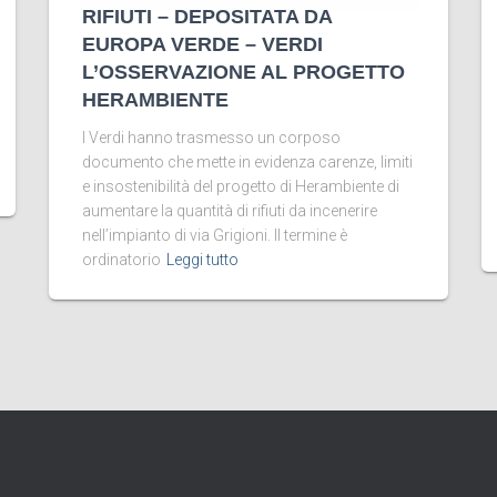
RIFIUTI – DEPOSITATA DA
EUROPA VERDE – VERDI
L’OSSERVAZIONE AL PROGETTO
HERAMBIENTE
I Verdi hanno trasmesso un corposo
documento che mette in evidenza carenze, limiti
e insostenibilità del progetto di Herambiente di
aumentare la quantità di rifiuti da incenerire
nell’impianto di via Grigioni. Il termine è
ordinatorio
Leggi tutto