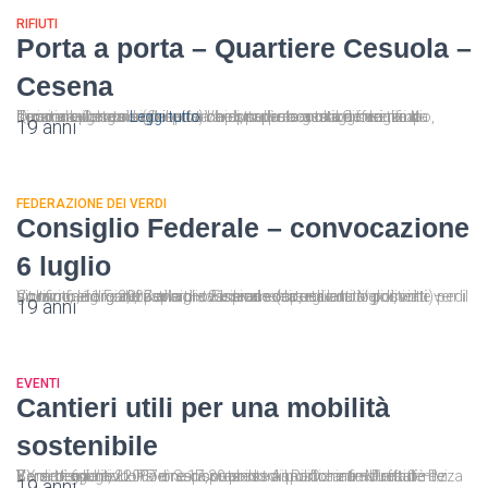
RIFIUTI
Porta a porta – Quartiere Cesuola –
Cesena
Il porta a porta sempre più richiesto per la gestione dei rifiuti Tiziana Lugaresi comunica che lunedì scorso il Consiglio di Quartiere Cesuola (Cesena) ha approvato a maggioranza la mozione del consigliere dei Verdi, sulla raccolta differenziata secondo il metodo del porta a porta, presentata a suo tempo, dopo una lunga
Leggi tutto
19 anni
FEDERAZIONE DEI VERDI
Consiglio Federale – convocazione
6 luglio
Convocazione del Consiglio Federale (aperta a tutti gli iscritti) per il giorno 6 luglio 2007 alle ore 21 presso la sede dei Verdi, via Volturno, 11 Forlì, per la discussione dei seguenti argomenti: – situazione organizzativa, – tesseramento, – rilancio politiche verdi su rifiuti, energia, trasporti – varie ed eventuali
19 anni
EVENTI
Cantieri utili per una mobilità
sostenibile
Bere un aperitivo insieme discutendo di politiche ambientali – Venerdì 6 luglio 2007 ore 17,30 presso il Ristorante Muffaffè P.zza XX settembre, 2 – Forlì Sarà presente Anna Donati – Presidente Commissione LL.PP e responsabile trasporti e infrastrutture dei Verdi Leggi l’invito
19 anni