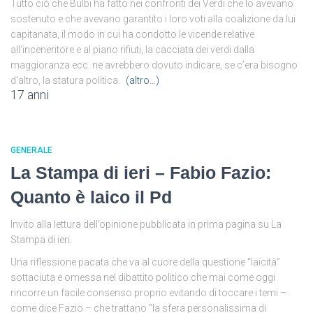
Tutto ciò che Bulbi ha fatto nei confronti dei Verdi che lo avevano
sostenuto e che avevano garantito i loro voti alla coalizione da lui
capitanata, il modo in cui ha condotto le vicende relative
all’inceneritore e al piano rifiuti, la cacciata dei verdi dalla
maggioranza ecc. ne avrebbero dovuto indicare, se c’era bisogno
d’altro, la statura politica.
(altro…)
17 anni
GENERALE
La Stampa di ieri – Fabio Fazio:
Quanto è laico il Pd
Invito alla lettura dell’opinione pubblicata in prima pagina su La
Stampa di ieri.
Una riflessione pacata che va al cuore della questione “laicità”
sottaciuta e omessa nel dibattito politico che mai come oggi
rincorre un facile consenso proprio evitando di toccare i temi –
come dice Fazio – che trattano “la sfera personalissima di