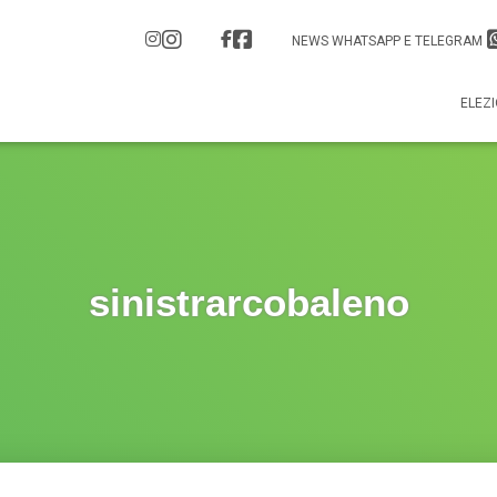
NEWS WHATSAPP E TELEGRAM
ELEZI
sinistrarcobaleno