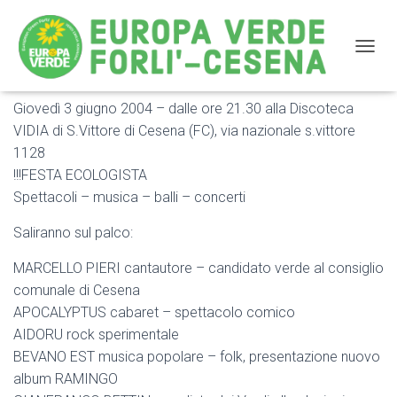
NAVIG
Giovedì 3 giugno 2004 – dalle ore 21.30 alla Discoteca
Festa ecologista – 3 Giugno 2004 al Vidia
VIDIA di S.Vittore di Cesena (FC), via nazionale s.vittore
1128
!!!FESTA ECOLOGISTA
Spettacoli – musica – balli – concerti
Saliranno sul palco:
MARCELLO PIERI cantautore – candidato verde al consiglio
comunale di Cesena
APOCALYPTUS cabaret – spettacolo comico
AIDORU rock sperimentale
BEVANO EST musica popolare – folk, presentazione nuovo
album RAMINGO