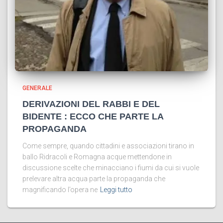
GENERALE
DERIVAZIONI DEL RABBI E DEL
BIDENTE : ECCO CHE PARTE LA
PROPAGANDA
Come sempre, quando cittadini e associazioni tirano in
ballo Ridracoli e Romagna acque mettendone in
discussione scelte che minacciano i fiumi da cui si vuole
prelevare altra acqua parte la propaganda che
magnificando l’opera ne
Leggi tutto