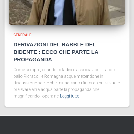
GENERALE
DERIVAZIONI DEL RABBI E DEL
BIDENTE : ECCO CHE PARTE LA
PROPAGANDA
Come sempre, quando cittadini e associazioni tirano in
ballo Ridracoli e Romagna acque mettendone in
discussione scelte che minacciano i fiumi da cui si vuole
prelevare altra acqua parte la propaganda che
magnificando l’opera ne
Leggi tutto