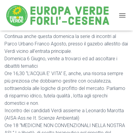
NAVIG
Continua anche questa domenica la serie di incontri al
Le Domeniche al Parco Urbano di Forlì
Parco Urbano Franco Agosto, presso il gazebo allestito dai
Verdi vicino all’entrata principale.
Domenica 6 Giugno, venite a trovarci ed ad ascoltare i
dibattiti tematici
Ore 16,30 “L’ACQUA E’ VITA” E, anche, una risorsa sempre
più preziosa che dobbiamo gestire con oculatezza,
sottraendola alle logiche di profitto del mercato. Parliamo
di risparmio idrico, tutela qualità , lotta agli sprechi
domestici e non.
Incontro dei candidati Verdi assieme a Leonardo Marotta
(AISA-Ass.ne It. Scienze Ambientali)
Ore 18 “MEDICINE NON CONVENZIONALI NELLA NOSTRA
ASL” La libertà di scelta terapeutica nel rispetto del