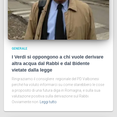
GENERALE
I Verdi si oppongono a chi vuole derivare
altra acqua dal Rabbi e dal Bidente
vietate dalla legge
Ringraziamo il consigliere regionale del PD Valbonesi
perché ha voluto informarci su come starebbero le cose
a proposito di una futura diga in Romagna, e sulla sua
valutazione positiva sulla derivazione sul Rabbi.
Ovviamente non
Leggi tutto