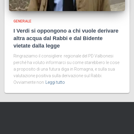
GENERALE
I Verdi si oppongono a chi vuole derivare
altra acqua dal Rabbi e dal Bidente
vietate dalla legge
Ringraziamo il consigliere regionale del PD Valbonesi
perché ha voluto informarci su come starebbero le cose
a proposito di una futura diga in Romagna, e sulla sua
valutazione positiva sulla derivazione sul Rabbi.
Ovviamente non
Leggi tutto