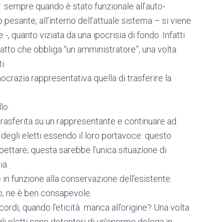
: sempre quando è stato funzionale all’auto-
pesante, all’interno dell’attuale sistema – si viene
-, quanto viziata da una ipocrisia di fondo. Infatti
atto che obbliga “un amministratore”, una volta
ti
mocrazia rappresentativa quella di trasferire la
lo.
rasferita su un rappresentante e continuare ad
degli eletti essendo il loro portavoce: questo
ettare; questa sarebbe l’unica situazione di
ia.
 in funzione alla conservazione dell’esistente.
co, ne è ben consapevole.
cordi, quando l’eticità manca all’origine? Una volta
gli eletti sono detentori di un’enorme delega in