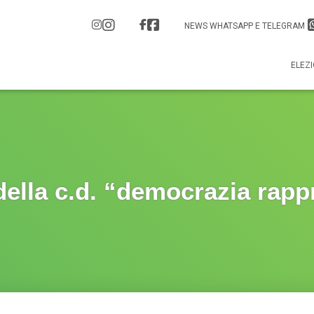
NEWS WHATSAPP E TELEGRAM
ELEZI
della c.d. “democrazia rapp