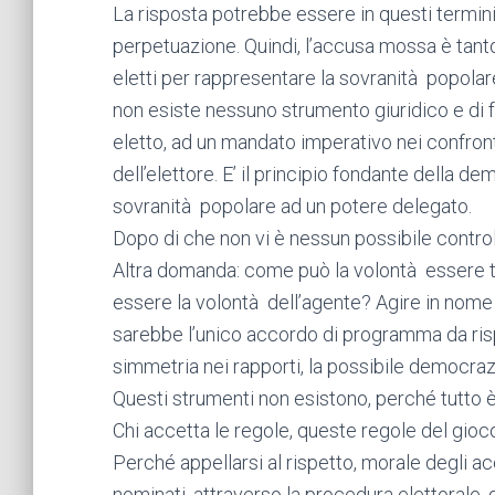
La risposta potrebbe essere in questi termini
perpetuazione. Quindi, l’accusa mossa è tanto 
eletti per rappresentare la sovranità popolare 
non esiste nessuno strumento giuridico e di f
eletto, ad un mandato imperativo nei confron
dell’elettore. E’ il principio fondante della de
sovranità popolare ad un potere delegato.
Dopo di che non vi è nessun possibile control
Altra domanda: come può la volontà essere t
essere la volontà dell’agente? Agire in nome 
sarebbe l’unico accordo di programma da risp
simmetria nei rapporti, la possibile democraz
Questi strumenti non esistono, perché tutto è
Chi accetta le regole, queste regole del gio
Perché appellarsi al rispetto, morale degli ac
nominati, attraverso la procedura elettorale, 