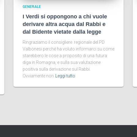
GENERALE
I Verdi si oppongono a chi vuole
derivare altra acqua dal Rabbi e
dal Bidente vietate dalla legge
Ringraziamo il consigliere regionale del PD
Valbonesi perché ha voluto informarci su come
starebbero le cose a proposito di una futura
diga in Romagna, e sulla sua valutazione
positiva sulla derivazione sul Rabbi.
Ovviamente non
Leggi tutto