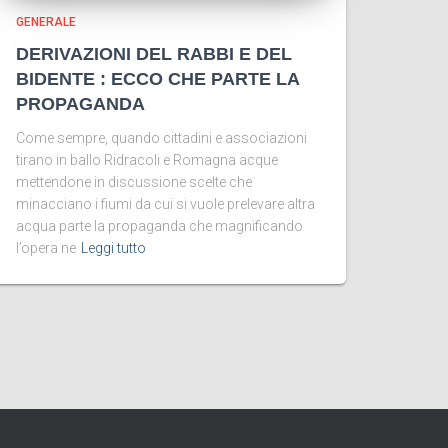
GENERALE
DERIVAZIONI DEL RABBI E DEL
BIDENTE : ECCO CHE PARTE LA
PROPAGANDA
Come sempre, quando cittadini e associazioni
tirano in ballo Ridracoli e Romagna acque
mettendone in discussione scelte che
minacciano i fiumi da cui si vuole prelevare altra
acqua parte la propaganda che magnificando
l’opera ne
Leggi tutto