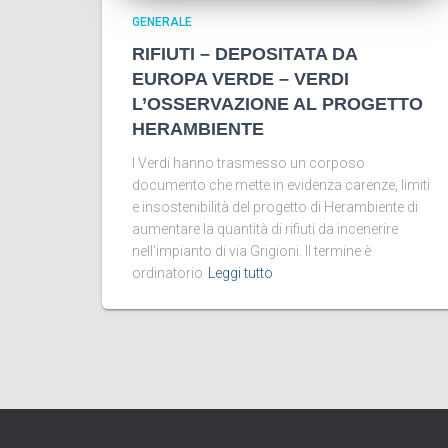
GENERALE
RIFIUTI – DEPOSITATA DA
EUROPA VERDE – VERDI
L’OSSERVAZIONE AL PROGETTO
HERAMBIENTE
I Verdi hanno trasmesso un corposo
documento che mette in evidenza carenze, limiti
e insostenibilità del progetto di Herambiente di
aumentare la quantità di rifiuti da incenerire
nell’impianto di via Grigioni. Il termine è
ordinatorio
Leggi tutto