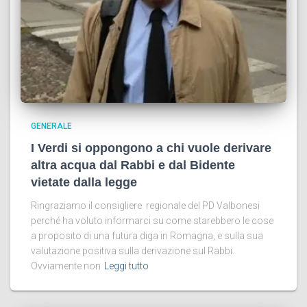
GENERALE
I Verdi si oppongono a chi vuole derivare
altra acqua dal Rabbi e dal Bidente
vietate dalla legge
Ringraziamo il consigliere regionale del PD Valbonesi
perché ha voluto informarci su come starebbero le cose
a proposito di una futura diga in Romagna, e sulla sua
valutazione positiva sulla derivazione sul Rabbi.
Ovviamente non
Leggi tutto