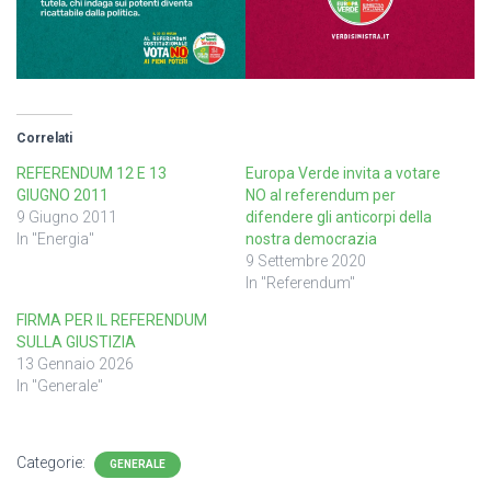
Correlati
REFERENDUM 12 E 13
Europa Verde invita a votare
GIUGNO 2011
NO al referendum per
9 Giugno 2011
difendere gli anticorpi della
In "Energia"
nostra democrazia
9 Settembre 2020
In "Referendum"
FIRMA PER IL REFERENDUM
SULLA GIUSTIZIA
13 Gennaio 2026
In "Generale"
Categorie:
GENERALE