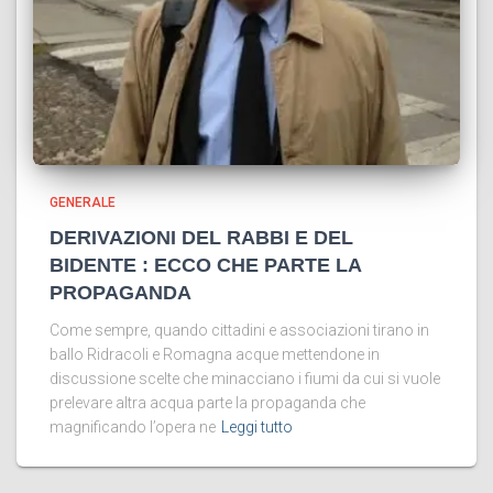
GENERALE
DERIVAZIONI DEL RABBI E DEL
BIDENTE : ECCO CHE PARTE LA
PROPAGANDA
Come sempre, quando cittadini e associazioni tirano in
ballo Ridracoli e Romagna acque mettendone in
discussione scelte che minacciano i fiumi da cui si vuole
prelevare altra acqua parte la propaganda che
magnificando l’opera ne
Leggi tutto