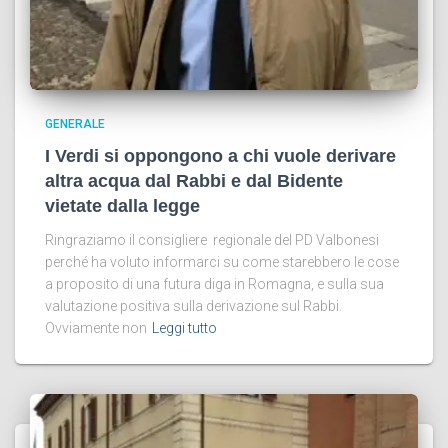
GENERALE
I Verdi si oppongono a chi vuole derivare
altra acqua dal Rabbi e dal Bidente
vietate dalla legge
Ringraziamo il consigliere regionale del PD Valbonesi
perché ha voluto informarci su come starebbero le cose
a proposito di una futura diga in Romagna, e sulla sua
valutazione positiva sulla derivazione sul Rabbi.
Ovviamente non
Leggi tutto