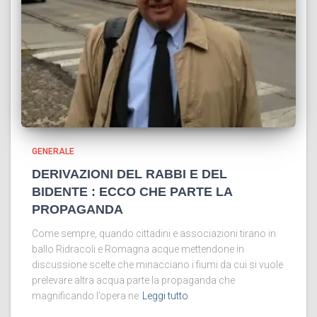
GENERALE
DERIVAZIONI DEL RABBI E DEL
BIDENTE : ECCO CHE PARTE LA
PROPAGANDA
Come sempre, quando cittadini e associazioni tirano in
ballo Ridracoli e Romagna acque mettendone in
discussione scelte che minacciano i fiumi da cui si vuole
prelevare altra acqua parte la propaganda che
magnificando l’opera ne
Leggi tutto