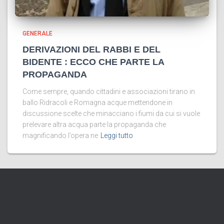
GENERALE
DERIVAZIONI DEL RABBI E DEL
BIDENTE : ECCO CHE PARTE LA
PROPAGANDA
Come sempre, quando cittadini e associazioni tirano in
ballo Ridracoli e Romagna acque mettendone in
discussione scelte che minacciano i fiumi da cui si vuole
prelevare altra acqua parte la propaganda che
magnificando l’opera ne
Leggi tutto