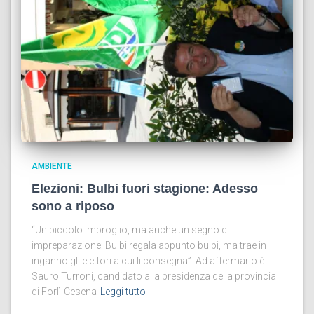
AMBIENTE
Elezioni: Bulbi fuori stagione: Adesso
sono a riposo
“Un piccolo imbroglio, ma anche un segno di
impreparazione: Bulbi regala appunto bulbi, ma trae in
inganno gli elettori a cui li consegna”. Ad affermarlo è
Sauro Turroni, candidato alla presidenza della provincia
di Forlì-Cesena
Leggi tutto