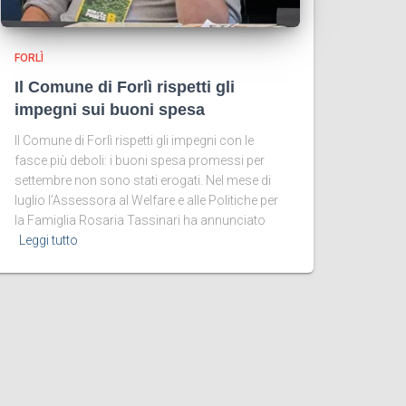
FORLÌ
Il Comune di Forlì rispetti gli
impegni sui buoni spesa
Il Comune di Forlì rispetti gli impegni con le
fasce più deboli: i buoni spesa promessi per
settembre non sono stati erogati. Nel mese di
luglio l’Assessora al Welfare e alle Politiche per
la Famiglia Rosaria Tassinari ha annunciato
Leggi tutto