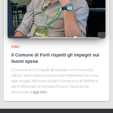
FORLÌ
Il Comune di Forlì rispetti gli impegni sui
buoni spesa
Il Comune di Forlì rispetti gli impegni con le fasce più
deboli: i buoni spesa promessi per settembre non sono
stati erogati. Nel mese di luglio l’Assessora al Welfare e
alle Politiche per la Famiglia Rosaria Tassinari ha
annunciato
Leggi tutto