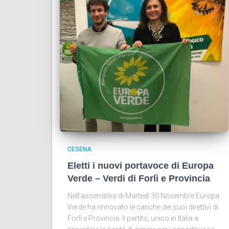
CESENA
Eletti i nuovi portavoce di Europa
Verde – Verdi di Forlì e Provincia
Nell’assemblea di Martedì 30 Novembre Europa
Verde ha rinnovato le cariche dei suoi direttivi di
Forlì e Provincia. Il partito, unico in Italia a