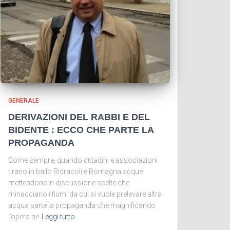
GENERALE
DERIVAZIONI DEL RABBI E DEL
BIDENTE : ECCO CHE PARTE LA
PROPAGANDA
Come sempre, quando cittadini e associazioni
tirano in ballo Ridracoli e Romagna acque
mettendone in discussione scelte che
minacciano i fiumi da cui si vuole prelevare altra
acqua parte la propaganda che magnificando
l’opera ne
Leggi tutto