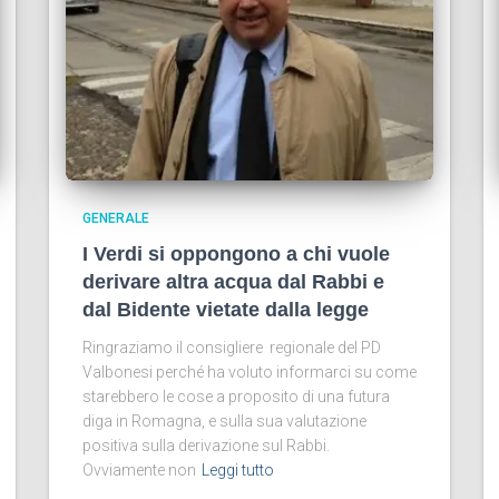
GENERALE
I Verdi si oppongono a chi vuole
derivare altra acqua dal Rabbi e
dal Bidente vietate dalla legge
Ringraziamo il consigliere regionale del PD
Valbonesi perché ha voluto informarci su come
starebbero le cose a proposito di una futura
diga in Romagna, e sulla sua valutazione
positiva sulla derivazione sul Rabbi.
Ovviamente non
Leggi tutto