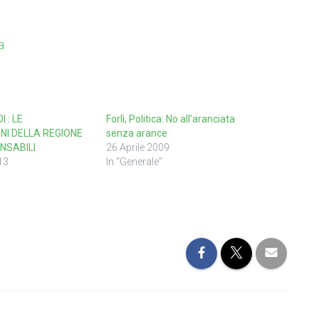
a
 : LE
Forlì, Politica: No all’aranciata
NI DELLA REGIONE
senza arance
NSABILI
26 Aprile 2009
13
In "Generale"