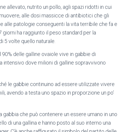
allevato, nutrito un pollo, agli spazi ridotti in cui
uovere, alle dosi massicce di antibiotici che gli
alle patologie conseguenti la vita terribile che fa e
37 giorni ha raggiunto il peso standard per la
 5 volte quello naturale.
 il 90% delle galline ovaiole vive in gabbie di
a intensivo dove milioni di galline sopravvivono
é le gabbie continuino ad essere utilizzate vivere
ili, avendo a testa uno spazio in proporzione un po’
una gabbia che può contenere un essere umano in uno
o di una gallina e hanno posto al suo interno una
ger. C’è anche raffigurato il simbolo del partito delle