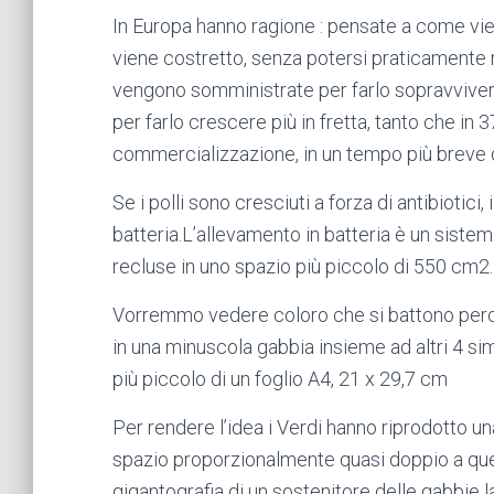
In Europa hanno ragione : pensate a come viene 
viene costretto, senza potersi praticamente m
vengono somministrate per farlo sopravvivere 
per farlo crescere più in fretta, tanto che in 
commercializzazione, in un tempo più breve di
Se i polli sono cresciuti a forza di antibiotici,
batteria.L’allevamento in batteria è un sistem
recluse in uno spazio più piccolo di 550 cm2.
Vorremmo vedere coloro che si battono perch
in una minuscola gabbia insieme ad altri 4 sim
più piccolo di un foglio A4, 21 x 29,7 cm
Per rendere l’idea i Verdi hanno riprodotto 
spazio proporzionalmente quasi doppio a quell
gigantografia di un sostenitore delle gabbie la