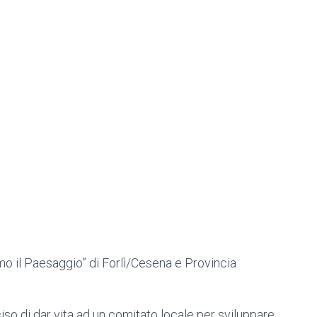
amo il Paesaggio” di Forlì/Cesena e Provincia
iso di dar vita ad un comitato locale per sviluppare