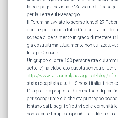
la campagna nazionale “Salviamo Il Paesaggio
per la Terra e il Paesaggio.
Il Forum ha avviato lo scorso lunedì 27 Febb
con la spedizione a tutti i Comuni italiani di u
scheda di censimento in grado di mettere in lu
già costruiti ma attualmente non utilizzati, vuoti
In ogni Comune …
Un gruppo di oltre 160 persone (tra cui amminist
settore) ha elaborato questa scheda di censim
http://www.salviamoilpaesaggio.it/blog/inf
stata recapitata a tutti i Sindaci italiani, ri
E’ la precisa proposta di un metodo di piani
per scongiurare ciò che sta purtroppo accaden
lontano dai bisogni effettivi delle comunità
nonostante l’ampia disponibilità edilizia già e