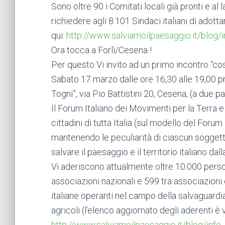
Sono oltre 90 i Comitati locali già pronti e al 
richiedere agli 8.101 Sindaci italiani di adot
qui:
http://www.salviamoilpaesaggio.it/blog/i
Ora tocca a Forlì/Cesena !
Per questo Vi invito ad un primo incontro “cost
Sabato 17 marzo dalle ore 16,30 alle 19,00 pre
Togni”, via Pio Battistini 20, Cesena, (a due p
Il Forum Italiano dei Movimenti per la Terra 
cittadini di tutta Italia (sul modello del Foru
mantenendo le peculiarità di ciascun soggett
salvare il paesaggio e il territorio italiano d
Vi aderiscono attualmente oltre 10.000 person
associazioni nazionali e 599 tra associazioni e 
italiane operanti nel campo della salvaguardia 
agricoli (l’elenco aggiornato degli aderenti è v
http://www.salviamoilpaesaggio.it/blog/info