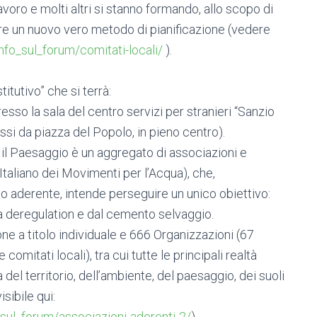
lavoro e molti altri si stanno formando, allo scopo di
tare un nuovo vero metodo di pianificazione (vedere
nfo_sul_forum/comitati-locali/
).
itutivo” che si terrà:
sso la sala del centro servizi per stranieri “Sanzio
assi da piazza del Popolo, in pieno centro).
e il Paesaggio è un aggregato di associazioni e
m Italiano dei Movimenti per l’Acqua), che,
o aderente, intende perseguire un unico obiettivo:
alla deregulation e dal cemento selvaggio.
e a titolo individuale e 666 Organizzazioni (67
comitati locali), tra cui tutte le principali realtà
del territorio, dell’ambiente, del paesaggio, dei suoli
isibile qui:
_sul_forum/associazioni-aderenti-2/
).