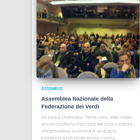
ASSEMBLEE
Assemblea Nazionale della
Federazione dei Verdi
Ieri sera a Chianciano Terme sono state votate
alcune modifiche importanti del nostro statuto,
che prevedono la nomina di un doppio
portavoce a tutti i livelli donna + uomo,