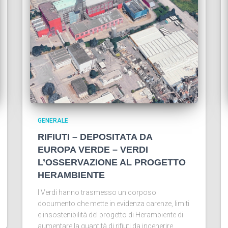
GENERALE
RIFIUTI – DEPOSITATA DA
EUROPA VERDE – VERDI
L’OSSERVAZIONE AL PROGETTO
HERAMBIENTE
I Verdi hanno trasmesso un corposo
documento che mette in evidenza carenze, limiti
e insostenibilità del progetto di Herambiente di
aumentare la quantità di rifiuti da incenerire