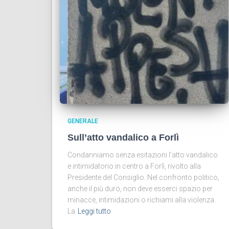
GENERALE
Sull’atto vandalico a Forlì
Condanniamo senza esitazioni l’atto vandalico
e intimidatorio in centro a Forlì, rivolto alla
Presidente del Consiglio. Nel confronto politico,
anche il più duro, non deve esserci spazio per
minacce, intimidazioni o richiami alla violenza.
La
Leggi tutto