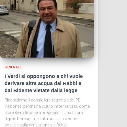
GENERALE
I Verdi si oppongono a chi vuole
derivare altra acqua dal Rabbi e
dal Bidente vietate dalla legge
Ringraziamo il consigliere regionale del PD
Valbonesi perché ha voluto informarci su come
starebbero le cose a proposito di una futura
diga in Romagna, e sulla sua valutazione
positiva sulla derivazione sul Rabbi.