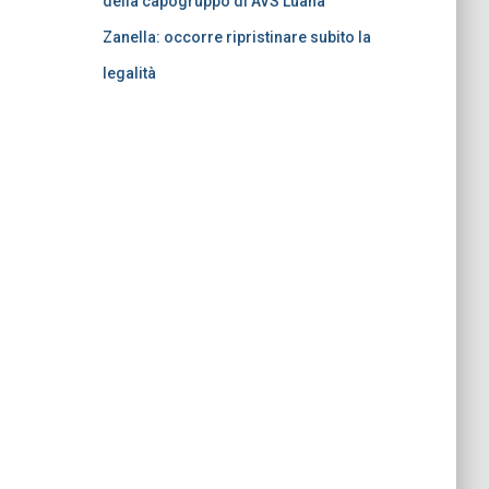
della capogruppo di AVS Luana
Zanella: occorre ripristinare subito la
legalità