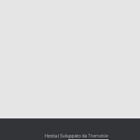
Hestia | Sviluppato da
ThemeIsle