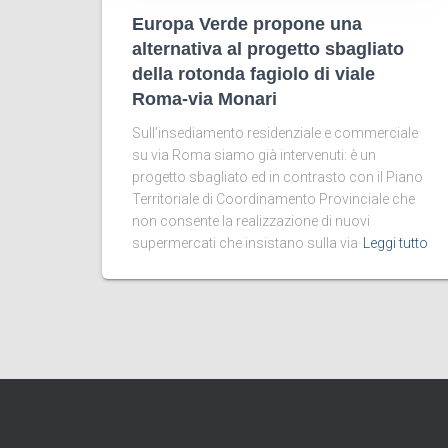
Europa Verde propone una
alternativa al progetto sbagliato
della rotonda fagiolo di viale
Roma-via Monari
Sull’insediamento residenziale e commerciale
su via Roma siamo già intervenuti: è un
progetto sbagliato ed in contrasto con il Piano
Territoriale di Coordinamento Provinciale che
non consente la realizzazione di nuovi
supermercati che insistano sulla via
Leggi tutto