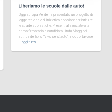
Liberiamo le scuole dalle auto!
Oggi Europa Verde ha presentato un progetto di
legge regionale di iniziativa popolare per istituire
le strade scolastiche. Presenti alla iniziativa la
prima firmataria e candidata Linda Maggiori,
autrice del libro “Vivo senz’auto”, il coportavoce
Leggi tutto