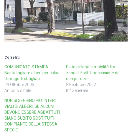
Correlati
COMUNICATO STAMPA:
Piste ciclabili e mobilità fra
Basta tagliare alberi per colpa
zone di Forlì: Un’occasione da
di progetti sbagliati
non perdere
29 Ottobre 2005
8 Febbraio 2022
Articolo simile
In "Generale"
NON SI SEGHINO PIU’ INTERI
VIALI DI ALBERI, SE ALCUNI
DEVONO ESSERE ABBATTUTI
SIANO SUBITO SOSTITUITI
CON PIANTE DELLA STESSA
SPECIE