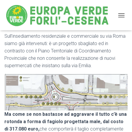
NAVIG
Sull’insediamento residenziale e commerciale su via Roma
Europa Verde propone una alternativa al progetto
siamo già intervenuti: è un progetto sbagliato ed in
sbagliato della rotonda fagiolo di viale Roma-via
contrasto con il Piano Territoriale di Coordinamento
Monari
Provinciale che non consente la realizzazione di nuovi
supermercati che insistano sulla via Emilia.
Ma come se non bastasse ad aggravare il tutto c’è una
rotonda a forma di fagiolo progettata male, dal costo
di 317.080 euro,
che comporterà il taglio completamente