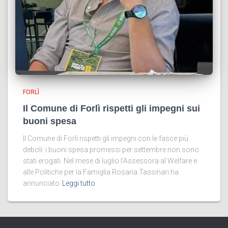
FORLÌ
Il Comune di Forlì rispetti gli impegni sui
buoni spesa
Il Comune di Forlì rispetti gli impegni con le fasce più
deboli: i buoni spesa promessi per settembre non sono
stati erogati. Nel mese di luglio l’Assessora al Welfare e
alle Politiche per la Famiglia Rosaria Tassinari ha
annunciato
Leggi tutto