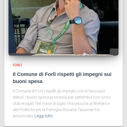
FORLÌ
Il Comune di Forlì rispetti gli impegni sui
buoni spesa
Il Comune di Forlì rispetti gli impegni con le fasce più
deboli: i buoni spesa promessi per settembre non sono
stati erogati. Nel mese di luglio l’Assessora al Welfare e
alle Politiche per la Famiglia Rosaria Tassinari ha
annunciato
Leggi tutto