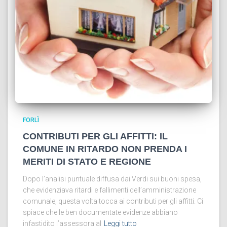
FORLÌ
CONTRIBUTI PER GLI AFFITTI: IL
COMUNE IN RITARDO NON PRENDA I
MERITI DI STATO E REGIONE
Dopo l’analisi puntuale diffusa dai Verdi sui buoni spesa,
che evidenziava ritardi e fallimenti dell’amministrazione
comunale, questa volta tocca ai contributi per gli affitti. Ci
spiace che le ben documentate evidenze abbiano
infastidito l’assessora al
Leggi tutto