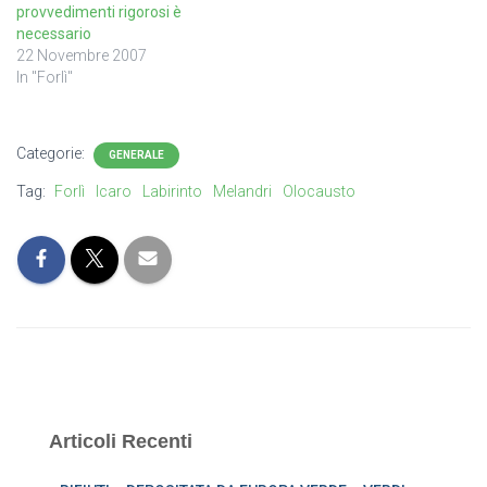
provvedimenti rigorosi è
necessario
22 Novembre 2007
In "Forlì"
Categorie:
GENERALE
Tag:
Forlì
Icaro
Labirinto
Melandri
Olocausto
Articoli Recenti