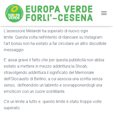
NAVIG
L’assessore Melandri ha superato di nuovo ogni
MELANDRI HA SUPERATO OGNI LIMITE: IL
limite. Questa volta nell’intento di rilanciare su Instagram
MEMORIALE SULL’OLOCAUSTO DEFINITO
l’art bonus non ha esitato a far circolare un altro discutibile
LABIRINTO
messaggio.
E’ assai grave il fatto che per questa pubblicità non abbia
esitato a mettere in mezzo addirittura la Shoah,
stravolgendo addirittura il significato del Memoriale
dell’Olocausto di Berlino, a cui associa una scritta senza
senso, definendolo un labirinto e sovrapponendogli una
emoticon con un cuore scintillante.
C’è un limite a tutto e questo limite è stato troppe volte
superato.