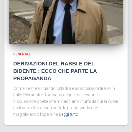
GENERALE
DERIVAZIONI DEL RABBI E DEL
BIDENTE : ECCO CHE PARTE LA
PROPAGANDA
Come sempre, quando cittadini e associazioni tirano in
ballo Ridracoli e Romagna acque mettendone in
discussione scelte che minacciano i fiumi da cui si vuole
prelevare altra acqua parte la propaganda che
magnificando l’opera ne
Leggi tutto