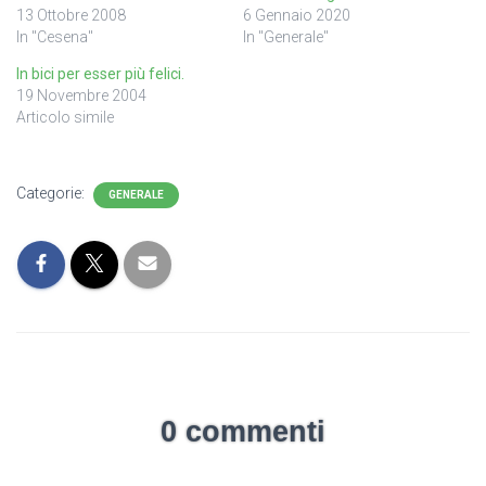
13 Ottobre 2008
6 Gennaio 2020
In "Cesena"
In "Generale"
In bici per esser più felici.
19 Novembre 2004
Articolo simile
Categorie:
GENERALE
0 commenti