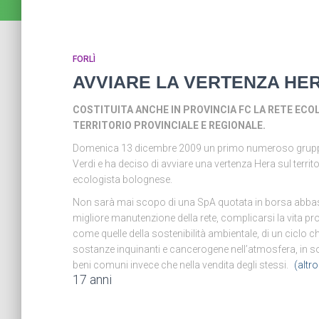
FORLÌ
AVVIARE LA VERTENZA HE
COSTITUITA ANCHE IN PROVINCIA FC LA RETE ECO
TERRITORIO PROVINCIALE E REGIONALE.
Domenica 13 dicembre 2009 un primo numeroso gruppo di 
Verdi e ha deciso di avviare una vertenza Hera sul territo
ecologista bolognese.
Non sarà mai scopo di una SpA quotata in borsa abbassar
migliore manutenzione della rete, complicarsi la vita 
come quelle della sostenibilità ambientale, di un ciclo ch
sostanze inquinanti e cancerogene nell’atmosfera, in so
beni comuni invece che nella vendita degli stessi.
(altr
17 anni