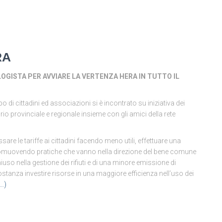
RA
LOGISTA PER AVVIARE LA VERTENZA HERA IN TUTTO IL
cittadini ed associazioni si è incontrato su iniziativa dei
rio provinciale e regionale insieme con gli amici della rete
e le tariffe ai cittadini facendo meno utili, effettuare una
promuovendo pratiche che vanno nella direzione del bene comune
iuso nella gestione dei rifiuti e di una minore emissione di
stanza investire risorse in una maggiore efficienza nell’uso dei
o…)