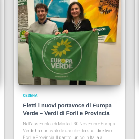
CESENA
Eletti i nuovi portavoce di Europa
Verde – Verdi di Forlì e Provincia
Nell’assemblea di Martedì 30 Novembre Europa
Verde ha rinnovato le cariche dei suoi direttivi di
Forlì e Provincia. Il partito, unico in Italia a