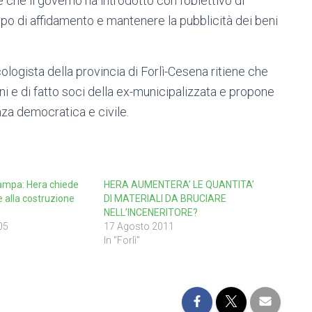
he il governo ha introdotto con l’obiettivo di
tipo di affidamento e mantenere la pubblicità dei beni
ecologista della provincia di Forlì-Cesena ritiene che
ini e di fatto soci della ex-municipalizzata e propone
enza democratica e civile.
mpa: Hera chiede
HERA AUMENTERA’ LE QUANTITA’
e alla costruzione
DI MATERIALI DA BRUCIARE
NELL’INCENERITORE?
05
17 Agosto 2011
In "Forlì"