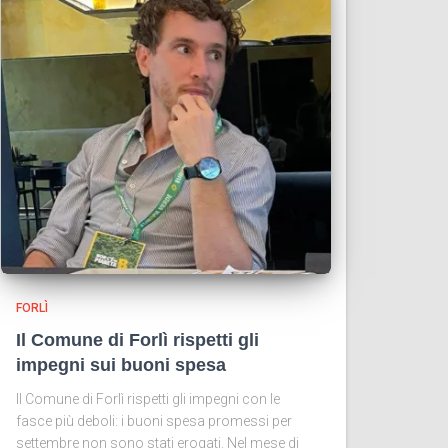
FORLÌ
Il Comune di Forlì rispetti gli
impegni sui buoni spesa
Il Comune di Forlì rispetti gli impegni con le
fasce più deboli: i buoni spesa promessi per
settembre non sono stati erogati. Nel mese di