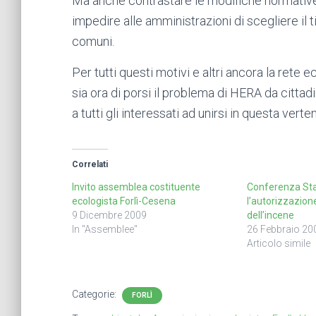
Ma anche contrastare le modifiche normative c
impedire alle amministrazioni di scegliere il 
comuni.
Per tutti questi motivi e altri ancora la rete 
sia ora di porsi il problema di HERA da cittad
a tutti gli interessati ad unirsi in questa vert
Correlati
Invito assemblea costituente
Conferenza Sta
ecologista Forlì-Cesena
l’autorizzazion
9 Dicembre 2009
dell’incene
In "Assemblee"
26 Febbraio 20
Articolo simile
Categorie:
FORLÌ