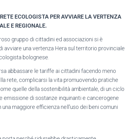
 RETE ECOLOGISTA PER AVVIARE LA VERTENZA
ALE E REGIONALE.
o gruppo di cittadini ed associazioni si è
di avviare una vertenza Hera sul territorio provinciale
ecologista bolognese.
sa abbassare le tariffe ai cittadini facendo meno
ella rete, complicarsi la vita promuovendo pratiche
me quelle della sostenibilità ambientale, di un ciclo
nore emissione di sostanze inquinanti e cancerogene
in una maggiore efficienza nell’uso dei beni comuni
a a porta perché ridurrebbe drasticamente