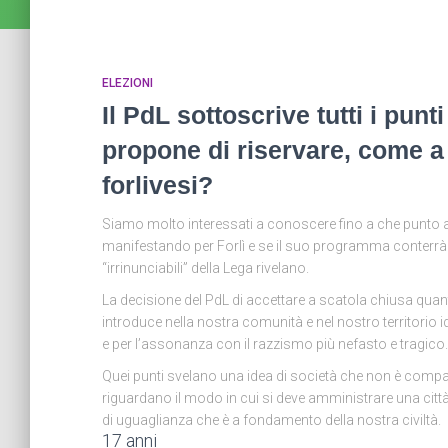
ELEZIONI
Il PdL sottoscrive tutti i pun
propone di riservare, come a 
forlivesi?
Siamo molto interessati a conoscere fino a che punto arr
manifestando per Forlì e se il suo programma conterrà in
“irrinunciabili” della Lega rivelano.
La decisione del PdL di accettare a scatola chiusa qua
introduce nella nostra comunità e nel nostro territorio 
e per l’assonanza con il razzismo più nefasto e tragico.
Quei punti svelano una idea di società che non è compa
riguardano il modo in cui si deve amministrare una città
di uguaglianza che è a fondamento della nostra civiltà.
17 anni