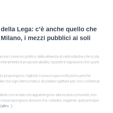
ti della Lega: c’è anche quello che
Milano, i mezzi pubblici ai soli
iva il cinismo politico della alleanza di centrodestra che si sta
teramente le proposte abiette, razziste e regressive che i punti
nto propongono i leghisti ci preoccupa moltissimo perché
idee che ogni democratico dovrebbe rigettare per i loro contenuti
tibile con le idee che appartengono alla nostra comunità, non
 ma propongono divisioni fra i cittadini, negando quel principio
(altro…)