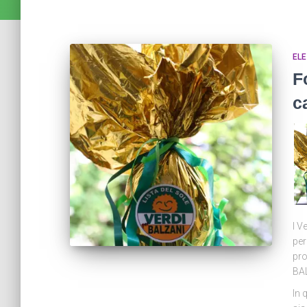
ELE
F
c
I V
per
pro
BAL
In 