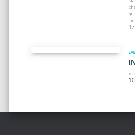
sia
che
qua
ind
17
EVE
I
Via
18