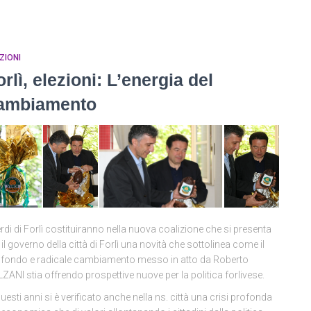
ZIONI
orlì, elezioni: L’energia del
ambiamento
erdi di Forlì costituiranno nella nuova coalizione che si presenta
 il governo della città di Forlì una novità che sottolinea come il
fondo e radicale cambiamento messo in atto da Roberto
ZANI stia offrendo prospettive nuove per la politica forlivese.
questi anni si è verificato anche nella ns. città una crisi profonda