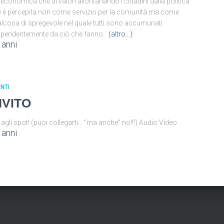
 economica che di valori allontanando i cittadini dalla politica
 è percepita non come servizio per la comunità ma come
lcosa di spregevole nel quale tutti sono accumunati
ipendentemente da ciò che fanno.
(altro…)
 anni
NTI
NVITO
 agli spot! (puoi collegarti… “ma anche” no!!!) Audio Video
 anni