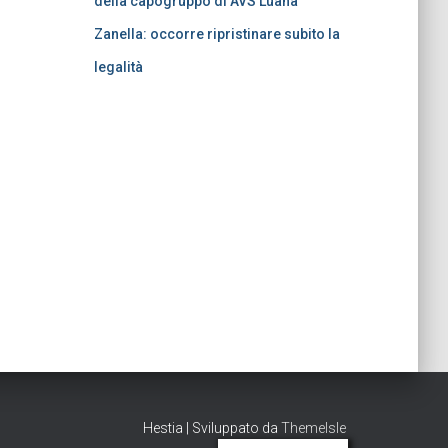
della capogruppo di AVS Luana
Zanella: occorre ripristinare subito la
legalità
Hestia | Sviluppato da
ThemeIsle