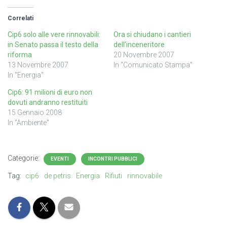
Correlati
Cip6 solo alle vere rinnovabili:
Ora si chiudano i cantieri
in Senato passa il testo della
dell’inceneritore
riforma
20 Novembre 2007
13 Novembre 2007
In "Comunicato Stampa"
In "Energia"
Cip6: 91 milioni di euro non
dovuti andranno restituiti
15 Gennaio 2008
In "Ambiente"
Categorie:
EVENTI
INCONTRI PUBBLICI
Tag:
cip6
de petris
Energia
Rifiuti
rinnovabile